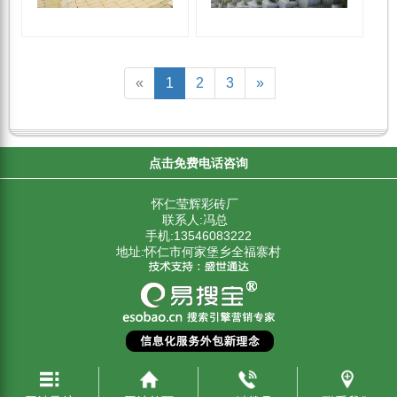
«
1
2
3
»
点击免费电话咨询
怀仁莹辉彩砖厂
联系人:冯总
手机:13546083222
地址:怀仁市何家堡乡全福寨村