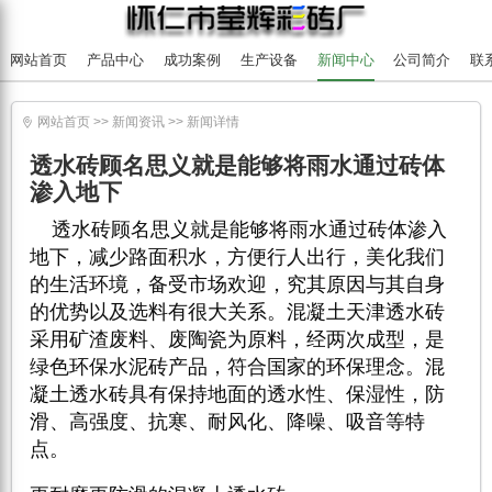
网站首页
产品中心
成功案例
生产设备
新闻中心
公司简介
联
网站首页
>>
新闻资讯
>>
新闻详情

透水砖顾名思义就是能够将雨水通过砖体
渗入地下
透水砖顾名思义就是能够将雨水通过砖体渗入
地下，减少路面积水，方便行人出行，美化我们
的生活环境，备受市场欢迎，究其原因与其自身
的优势以及选料有很大关系。混凝土天津透水砖
采用矿渣废料、废陶瓷为原料，经两次成型，是
绿色
环保水泥砖
产品，符合国家的环保理念。混
凝土透水砖具有保持地面的透水性、保湿性，防
滑、高强度、抗寒、耐风化、降噪、吸音等特
点。